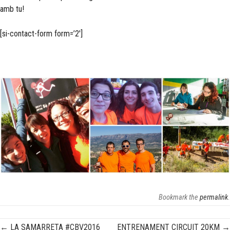
amb tu!
[si-contact-form form=’2′]
Bookmark the
permalink
.
←
LA SAMARRETA #CBV2016
ENTRENAMENT CIRCUIT 20KM
→