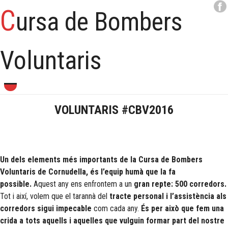
C
ursa de Bombers
Voluntaris
Skip
to
content
VOLUNTARIS #CBV2016
Un dels elements més importants de la Cursa de Bombers
Voluntaris de Cornudella, és l’equip humà que la fa
possible.
Aquest any ens enfrontem a un
gran repte: 500 corredors.
Tot i així, volem que el tarannà del
tracte personal i l’assistència als
corredors sigui impecable
com cada any.
És per això que fem una
crida a tots aquells i aquelles que vulguin formar part del nostre