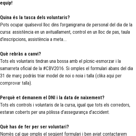
equip!
Quina és la tasca dels voluntaris?
Pots ocupar qualsevol lloc dins l’organigrama de personal del dia de la
cursa: assistència en un avituallament, control en un lloc de pas, taula
d’inscripcions, assistència a meta….
Què rebràs a canvi?
Tots els voluntaris tindran una bossa amb el pícnic-esmorzar i la
samarreta oficial de la #CBV2016. Si omples el formulari abans del dia
31 de març podràs triar model de noi o noia i talla (
clika aqui per
comprovar talla
).
Perquè et demanem el DNI i la data de naixement?
Tots els controls i voluntaris de la cursa, igual que tots els corredors,
estaran coberts per una pòlissa d’assegurança d’accident.
Què has de fer per ser voluntari?
Nomès cal que omplis el següent formulari i ben aviat contactarem