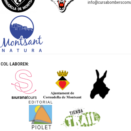
info@cursabomberscornu
COL·LABOREN: