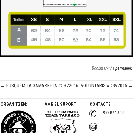
Bookmark the
permalink
.
←
BUSQUEM LA SAMARRETA #CBV2016
VOLUNTARIS #CBV2016
→
Post navigation
ORGANITZEN:
AMB EL SUPORT:
CONTACTE
977 82 13 13